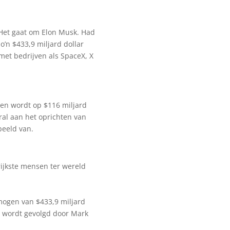
 Het gaat om Elon Musk. Had
o’n $433,9 miljard dollar
et bedrijven als SpaceX, X
gen wordt op $116 miljard
ral aan het oprichten van
beeld van.
rijkste mensen ter wereld
mogen van $433,9 miljard
ij wordt gevolgd door Mark