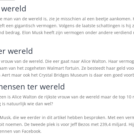
r wereld
te man van de wereld is, zie je misschien al een beetje aankomen.
eft een gigantisch vermogen. Volgens de laatste schattingen is hij z
d bedrag. Elon Musk heeft zijn vermogen onder andere verdiend m
er wereld
e vrouw van de wereld. Die eer gaat naar Alice Walton. Haar vermo
naam van het zogeheten Walmart fortuin. Ze besteedt haar geld voo
n Aert maar ook het Crystal Bridges Museum is daar een goed voor
 mensen ter wereld
zen is Alice Walton de rijkste vrouw van de wereld maar de top 10 
g is natuurlijk wie dan wel?
usk, die we eerder in dit artikel hebben besproken. Met een ver
 ooit noemen. De tweede plek is voor Jeff Bezos met 239,4 miljard. H
kennen van Facebook.