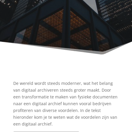
De wereld wordt steeds moderner, wat het belang
van digitaal archiveren steeds groter maakt. Door
een transformatie te maken van fysieke documenten
naar een digitaal archief kunnen vooral bedrijven
profiteren van diverse voordelen. In de tekst
hieronder kom je te weten wat de voordelen zijn van
een digitaal archief.